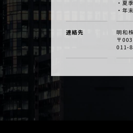
・夏
・年
連絡先
明和
〒00
011-