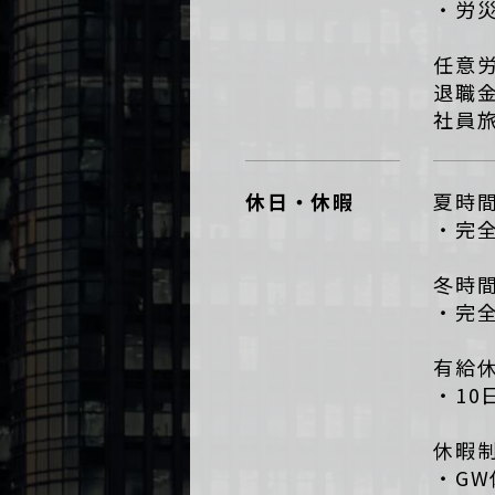
・労
任意
退職
社員
休日・休暇
夏時間
・完
冬時間
・完
有給
・1
休暇
・GW