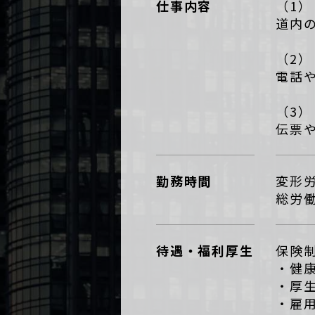
仕事内容
（1
道内
（2
電話
（3
伝票
勤務時間
変形
総労働
待遇・福利厚生
保険
・健
・厚
・雇