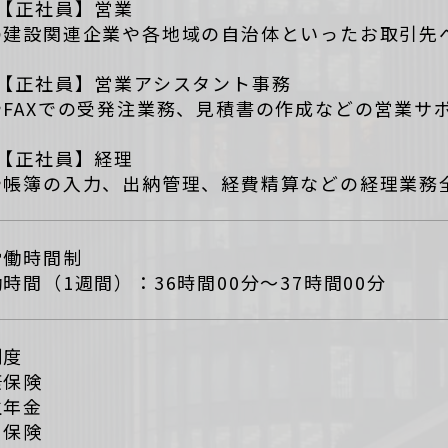
）【正社員】営業
の建設関連企業や各地域の自治体といったお取引先
）【正社員】営業アシスタント事務
やFAXでの受発注業務、見積書の作成などの営業サ
）【正社員】経理
や帳簿の入力、出納管理、経費精算などの経理業務
労働時間制
時間（1週間）：36時間00分～37時間00分
制度
康保険
生年金
用保険